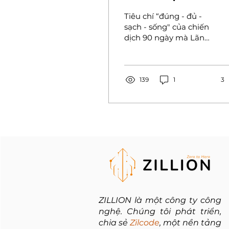
ngày làm giàu,
Tiêu chí “đúng - đủ -
làm sạch cơ sở
sạch - sống" của chiến
dịch 90 ngày mà Lãnh
dữ liệu quốc gia
đạo các cấp từ Trung
về đất đai
ương đến Địa phương
là một sức ép rất lớn
đối với hầu hết các cán
139
1
3
bộ làm công tác địa
chính và quản lý thời
gian này. Là một công
ty công nghệ cung cấp
giải pháp xây dựng
ứng dụng nhanh
(nocode) cho người
Việt, chúng tôi đã xây
dựng thành công ứng
dụng hỗ trợ chiến dịch
90 ngày (ZilCode-90)
ZILLION là một công ty công
hiện đang sử dụng tại
nghệ. Chúng tôi phát triển,
một số phường của
chia sẻ
Zilcode
, một nền tảng