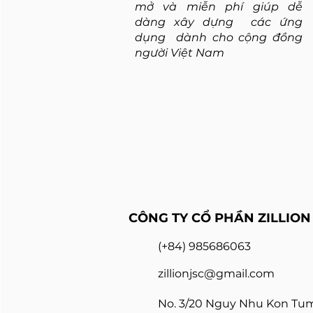
thành phố Hà Nội.
mở và miễn phí giúp dễ
Chúng tôi quyết định
dàng xây dựng các ứng
cấp MIỄN PHÍ phần
dụng dành cho cộng đồng
mềm ZilCode-90
người Việt Nam
ngày...
CÔNG TY CỔ PHẦN ZILLION
(+
84
) 98
5686063
zillionjsc@gmail
.com
N
o
. 3/20 Nguy Nhu Kon Tum