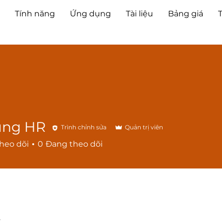
Tính năng
Ứng dụng
Tài liệu
Bảng giá
ùng HR
Trình chỉnh sửa
Quản trị viên
heo dõi
0
Đang theo dõi
2