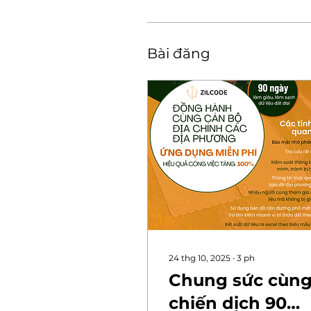
Bài đăng
24 thg 10, 2025
∙
3
ph
Chung sức cùn
chiến dịch 90