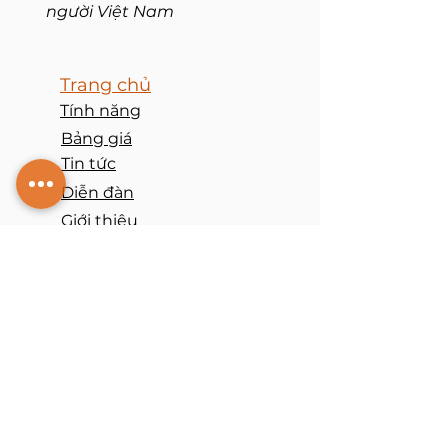
người Việt Nam
Trang chủ
Tính năng
Bảng giá
Tin tức
Diễn đàn
Giới thiệu
Cam kết
​Ứng dụng
App Tài chính
App Nhân sự
App Kho hàng
App Tài sản