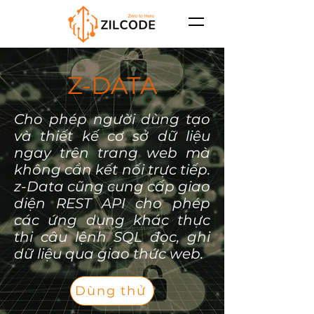
Z-DATA
Cho phép người dùng tạo
và thiết kế cơ sở dữ liệu
ngay trên trang web mà
không cần kết nối trực tiếp.
z-Data cũng cung cấp giao
diện REST API cho phép
các ứng dụng khác thực
thi câu lệnh SQL đọc, ghi
dữ liệu qua giao thức web.
Dùng thử