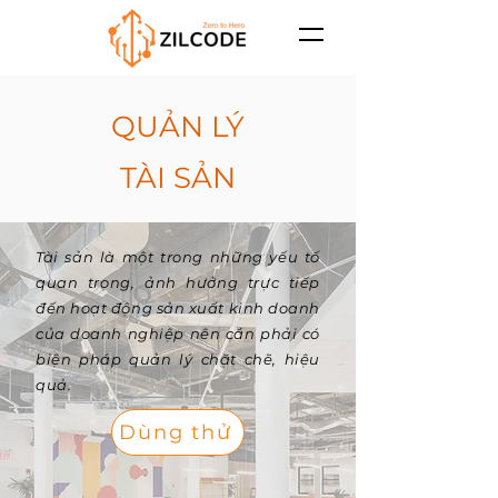
QUẢN LÝ
TÀI SẢN
Tài sản là một trong những yếu tố
quan trọng, ảnh hưởng trực tiếp
đến hoạt động sản xuất kinh doanh
của doanh nghiệp nên cần phải có
biện pháp quản lý chặt chẽ, hiệu
quả.
Dùng thử