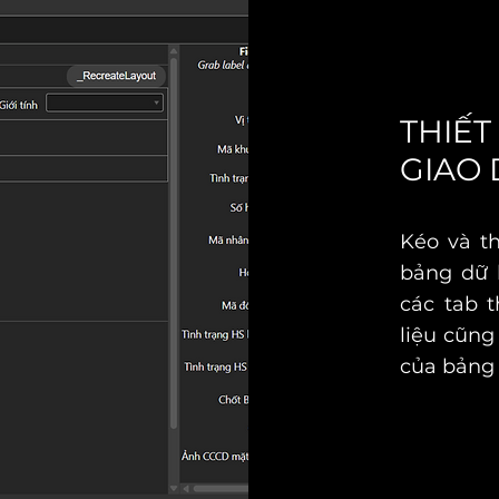
THIẾ
GIAO 
Kéo và th
bảng dữ l
các tab 
liệu cũng
của bảng