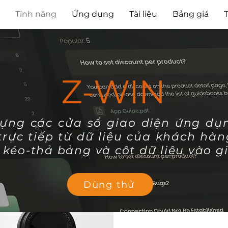
Tính năng
Ứng dụng
Tài liệu
Bảng giá
Z-WIN
ựng các cửa sổ giao diện ứng dụ
trực tiếp từ dữ liệu của khách hàn
kéo-thả bảng và cột dữ liệu vào g
Dùng thử