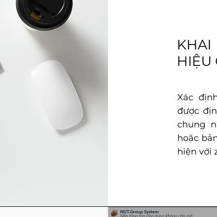
KHAI
HIỆU
Xác địn
được địn
chung nà
hoặc bản
hiện với 