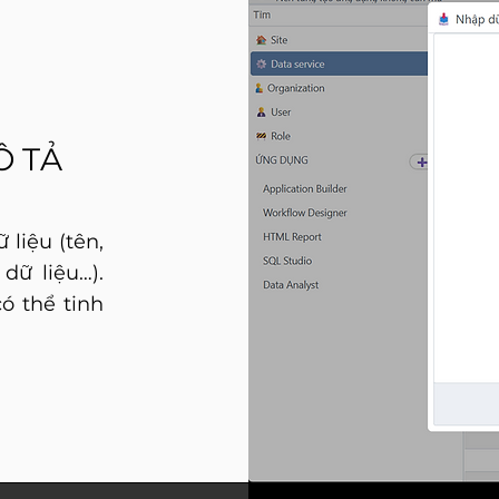
Ô TẢ
 liệu (tên,
dữ liệu…).
ó thể tinh