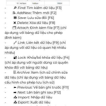
-        🔎 
Find
: Tìm kiếm dữ liệu [F3]
-       📝 
AddNew
: Thêm mới [F2]
-        💾 
Save
: Lưu sửa đổi [F6]
-        ❌ 
Delete
: Xóa dữ liệu [F8]
-       🗂️ 
Attach
: Đính kèm file [F7] (chỉ 
áp dụng với bảng dữ liệu cho phép 
đính kèm)
-        🔗 
Link
: Liên kết dữ liệu [F9] (chỉ 
áp dụng với dữ liệu có quan hệ nhiều 
nhiều)
-        🔐 
Lock
: Khóa/bỏ khóa dữ liệu [F4] 
(chỉ áp dụng với người dùng có quyền 
khóa đối với bảng dữ liệu)
-        🗄️ 
Archive
: Xem lịch sử chỉnh sửa 
dữ liệu (chỉ áp dụng với bảng dữ liệu 
cấu hình cho phép lưu lịch sử)
-        ⬅️ 
Previous
: Về bản ghi trước [F11]
-        ➡️ 
Next
: Lên bản ghi sau [F12]
-        📥 
Import
: Nhập dữ liệu
-        📤 
Export
: Xuất dữ liệu