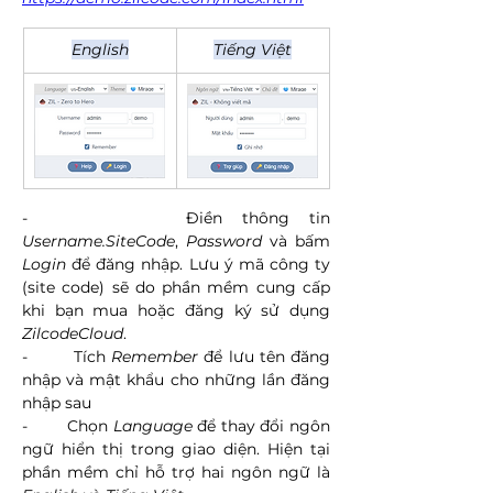
English
Tiếng Việt
-        Điền thông tin 
Username.SiteCode
, 
Password
 và bấm 
Login
 để đăng nhập. Lưu ý mã công ty 
(site code) sẽ do phần mềm cung cấp 
khi bạn mua hoặc đăng ký sử dụng 
ZilcodeCloud
.
-        Tích 
Remember
 để lưu tên đăng 
nhập và mật khẩu cho những lần đăng 
nhập sau
-        Chọn 
Language
 để thay đổi ngôn 
ngữ hiển thị trong giao diện. Hiện tại 
phần mềm chỉ hỗ trợ hai ngôn ngữ là 