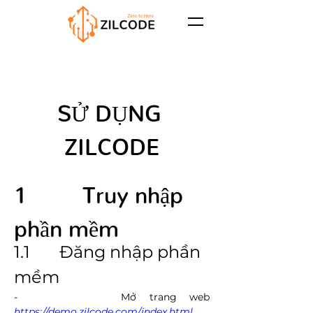
SỬ DỤNG 
ZILCODE
1        Truy nhập 
phần mềm
1.1       Đăng nhập phần 
mềm
-        
Mở trang web 
https://demo.zilcode.com/index.html