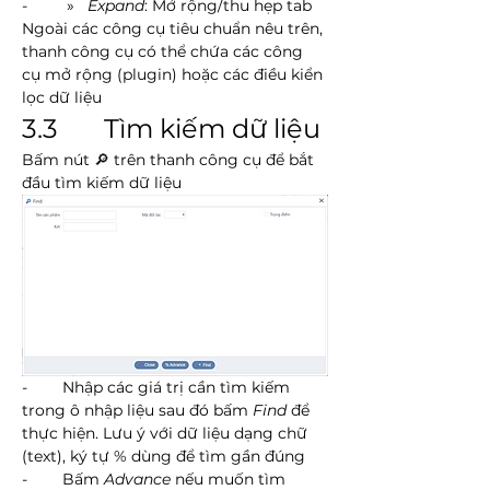
-         »   
Expand
: Mở rộng/thu hẹp tab
Ngoài các công cụ tiêu chuẩn nêu trên, 
thanh công cụ có thể chứa các công 
cụ mở rộng (plugin) hoặc các điều kiển 
lọc dữ liệu
3.3       Tìm kiếm dữ liệu
Bấm nút 🔎 trên thanh công cụ để bắt 
đầu tìm kiếm dữ liệu
-        Nhập các giá trị cần tìm kiếm 
trong ô nhập liệu sau đó bấm 
Find
 để 
thực hiện. Lưu ý với dữ liệu dạng chữ 
(text), ký tự % dùng để tìm gần đúng
-        Bấm 
Advance
 nếu muốn tìm 