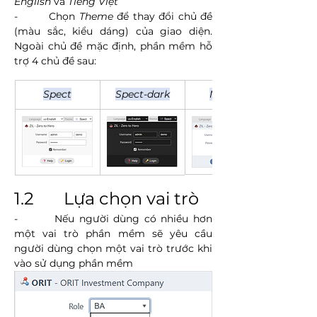
English
 và 
Tiếng Việt
-        Chọn 
Theme
 để thay đổi chủ đề 
(màu sắc, kiểu dáng) của giao diện. 
Ngoài chủ đề mặc định, phần mềm hỗ 
trợ 4 chủ đề sau:
Spect
Spect-dark
Mirage
1.2       Lựa chọn vai trò
-        Nếu người dùng có nhiều hơn 
một vai trò phần mềm sẽ yêu cầu 
người dùng chọn một vai trò trước khi 
vào sử dụng phần mềm