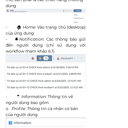
dùng
-        🏠 
Home
: Vào trang chủ (desktop) 
của ứng dung
-    🔔
Notification
: Các thông báo gửi 
đến người dùng (chỉ sử dụng với 
workflow tham khảo 6.1)
-        🤵 
Information
: Thông tin về 
người dùng bao gồm
o   
Profile
: Thông tin cá nhân cơ bản 
của người dùng