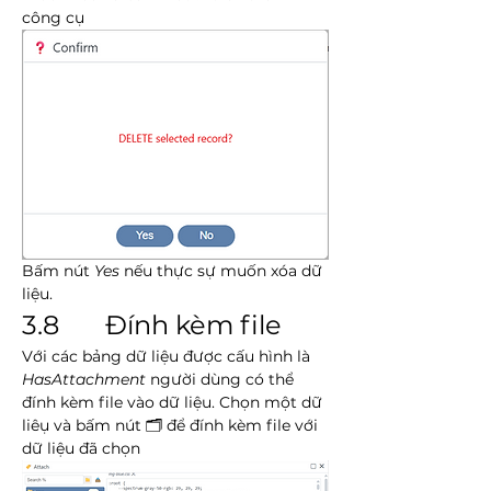
công cụ
Bấm nút 
Yes
 nếu thực sự muốn xóa dữ 
liệu.
3.8       Đính kèm file
Với các bảng dữ liệu được cấu hình là 
HasAttachment
 người dùng có thể 
đính kèm file vào dữ liệu. Chọn một dữ 
liêụ và bấm nút 🗂️ để đính kèm file với 
dữ liệu đã chọn