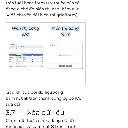
trên lưới hoặc form tùy thuộc cửa sổ 
đang ở chế độ hiển thị nào (bấm nút 
↔️ để chuyển đổi hiển thị grid/form).
Hiển thị dạng 
Hiển thị dạng 
lưới
form
 Sau khi sửa đổi dữ liệu xong 
bấm nút 💾 trên thanh công cụ để lưu 
sửa đổi
3.7       Xóa dữ liệu
Chọn một hoặc nhiều dòng dữ liệu 
muốn xóa và bấm nút ❌ trên thanh 