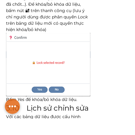
đã chốt…). Để khóa/bỏ khóa dữ liệu, 
bấm nút 🔐 trên thanh công cụ (lưu ý 
chỉ người dùng được phân quyền 
Lock
trên bảng dữ liệu mới có quyền thực 
hiện khóa/bỏ khóa)
Bấm 
Yes
 để khóa/bỏ khóa dữ liệu.
3.10    Lịch sử chỉnh sửa
Với các bảng dữ liệu được cấu hình 
cho phép lưu lịch sử (archive), toàn bộ 
thao tác sửa đổi đối với dữ liệu sẽ được 