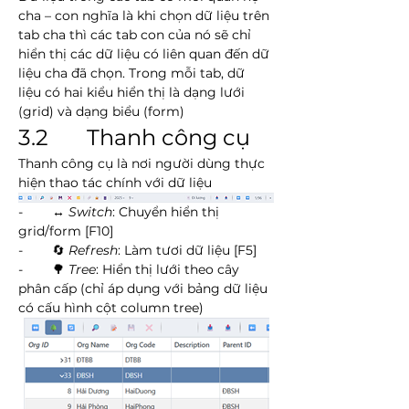
cha – con nghĩa là khi chọn dữ liệu trên 
tab cha thì các tab con của nó sẽ chỉ 
hiển thị các dữ liệu có liên quan đến dữ 
liệu cha đã chọn. Trong mỗi tab, dữ 
liệu có hai kiểu hiển thị là dạng lưới 
(grid) và dạng biểu (form)
3.2       Thanh công cụ
Thanh công cụ là nơi người dùng thực 
hiện thao tác chính với dữ liệu
-        ↔️ 
Switch
: Chuyển hiển thị 
grid/form [F10]
-        🔄 
Refresh
: Làm tươi dữ liệu [F5]
-        🌳 
Tree
: Hiển thị lưới theo cây 
phân cấp (chỉ áp dụng với bảng dữ liệu 
có cấu hình cột column tree)