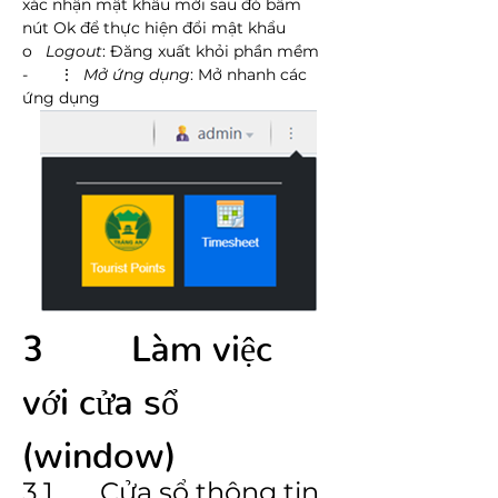
xác nhận mật khẩu mới sau đó bấm 
nút Ok để thực hiện đổi mật khẩu
o   
Logout
: Đăng xuất khỏi phần mềm
-       ⋮  
Mở ứng dụng
: Mở nhanh các 
ứng dụng
3        Làm việc 
với cửa sổ 
(window)
3.1       Cửa sổ thông tin