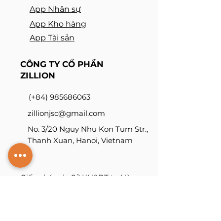
App Nhân sự
App Kho hàng
App Tài sản
CÔNG TY CỔ PHẦN
ZILLION
(+
84
) 98
5686063
zillionjsc@gmail
.com
N
o
. 3/20 Nguy Nhu Kon Tum Str
.
,
Thanh Xuan, Hanoi, Vietnam
Giấy phép do Sở KH&ĐT tp Hà
Nội cấp ĐKKD số:
0110371790
,
ngày 31/05/2023