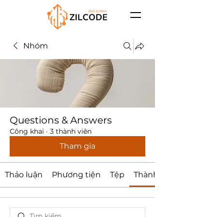
Nhóm
Questions & Answers
Công khai
·
3 thành viên
Tham gia
Thảo luận
Phương tiện
Tệp
Thành viên