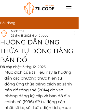
Bài đăng
Minh The
29 thg 11, 2025
6 phút đọc
HƯỚNG DẪN ỨNG
THỬA TỰ ĐỘNG BẰNG
BẢN ĐỒ
Đã cập nhật:
3 thg 12, 2025
Mục đích của tài liệu này là hướng 
dẫn các phường thực hiện tự 
động ứng thửa bằng cách so sánh 
bản đồ tổng thể (2014) do văn 
phòng đăng ký cấp và bản đồ địa 
chính cũ (1996) để tự động cập 
nhật số tờ, số thửa, diện tích, mục 