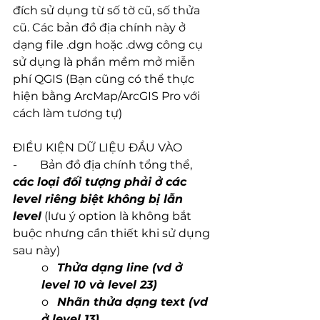
đích sử dụng từ số tờ cũ, số thửa 
cũ. Các bản đồ địa chính này ở 
dạng file .dgn hoặc .dwg công cụ 
sử dụng là phần mềm mở miễn 
phí QGIS (Bạn cũng có thể thực 
hiện bằng ArcMap/ArcGIS Pro với 
cách làm tương tự)
ĐIỀU KIỆN DỮ LIỆU ĐẦU VÀO
-        Bản đồ địa chính tổng thể, 
các loại đối tượng phải ở các 
level riêng biệt không bị lẫn 
level
 (lưu ý option là không bắt 
buộc nhưng cần thiết khi sử dụng 
sau này)
o   
Thửa dạng line (vd ở 
level 10 và level 23)
o   
Nhãn thửa dạng text (vd 
ở level 13)