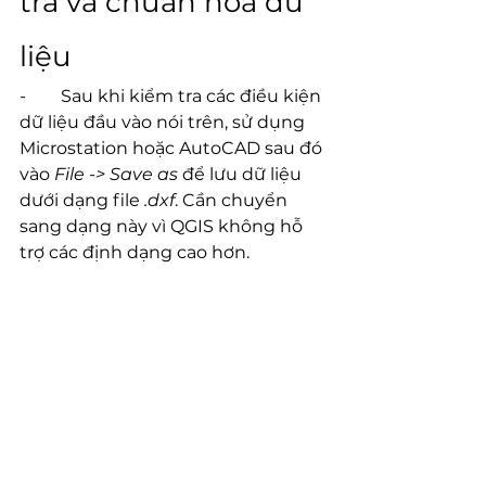
tra và chuẩn hóa dữ 
liệu
-        Sau khi kiểm tra các điều kiện 
dữ liệu đầu vào nói trên, sử dụng 
Microstation hoặc AutoCAD sau đó 
vào 
File -> Save as
 để lưu dữ liệu 
dưới dạng file 
.dxf
. Cần chuyển 
sang dạng này vì QGIS không hỗ 
trợ các định dạng cao hơn.