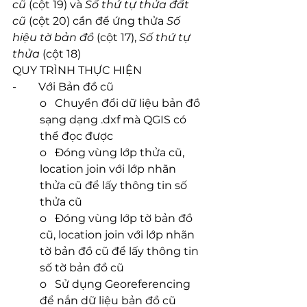
cũ
 (cột 19) và 
Số thứ tự thửa đất 
cũ
 (cột 20) cần để ứng thửa 
Số 
hiệu tờ bản đồ
 (cột 17), 
Số thứ tự 
thửa
 (cột 18)
QUY TRÌNH THỰC HIỆN
-        Với Bản đồ cũ
o   Chuyển đổi dữ liệu bản đồ 
sạng dạng .dxf mà QGIS có 
thể đọc được
o   Đóng vùng lớp thửa cũ, 
location join với lớp nhãn 
thửa cũ để lấy thông tin số 
thửa cũ
o   Đóng vùng lớp tờ bản đồ 
cũ, location join với lớp nhãn 
tờ bản đồ cũ để lấy thông tin 
số tờ bản đồ cũ
o   Sử dụng Georeferencing 
để nắn dữ liệu bản đồ cũ 