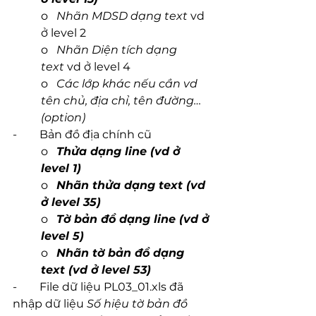
o   
Nhãn MDSD dạng text
 vd 
ở level 2
o   
Nhãn Diện tích dạng 
text
 vd ở level 4
o   
Các lớp khác nếu cần vd 
tên chủ, địa chỉ, tên đường… 
(option)
-        Bản đồ địa chính cũ
o   
Thửa dạng line (vd ở 
level 1)
o   
Nhãn thửa dạng text (vd 
ở level 35)
o   
Tờ bản đồ dạng line (vd ở 
level 5)
o   
Nhãn tờ bản đồ dạng 
text (vd ở level 53)
-        File dữ liệu PL03_01.xls đã 
nhập dữ liệu 
Số hiệu tờ bản đồ 