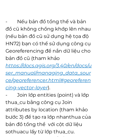
-        Nếu bản đồ tổng thể và bản 
đồ cũ không chồng khớp lên nhau 
(nếu bản đồ cũ sử dụng hệ tọa độ 
HN72) bạn có thể sử dụng công cụ 
Georeferencing để nắn dữ liệu cho 
bản đồ cũ (tham khảo 
https://docs.qgis.org/3.40/en/docs/u
ser_manual/managing_data_sour
ce/georeferencer.html#georeferen
cing-vector-layer
).
-        Join lớp entities (point) và lớp 
thua_cu bằng công cụ Join 
attributes by location (tham khảo 
bước 3) để tạo ra lớp nhanthua của 
bản đồ tổng thể  với cột dữ liệu 
sothuacu lấy từ lớp thua_cu.