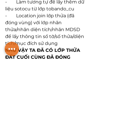
-        Làm tương tự để lấy thêm dữ 
liệu sotocu từ lớp tobando_cu
-        Location join lớp thửa (đã 
đóng vùng) với lớp nhãn 
thửa/nhãn diện tích/nhãn MDSD 
để lấy thông tin số tờ/số thửa/diện 
tích/mục đích sử dụng
NHƯ VẬY TA ĐÃ CÓ LỚP THỬA 
ĐẤT CUỐI CÙNG ĐÃ ĐÓNG 
VÙNG VÀ CÓ ĐẦY ĐỦ CÁC 
THÔNG TIN 
MÃ XÃ, SỐ TỜ, SỐ 
THỬA, DIỆN TÍCH, MỤC ĐÍCH SỬ 
DỤNG, SỐ TỜ CŨ VÀ SỐ THỬA 
CŨ
.
Bước 5. Copy dữ liệu 
ra Excel để thực hiện 