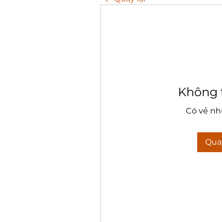
Không 
Có vẻ nh
Quay