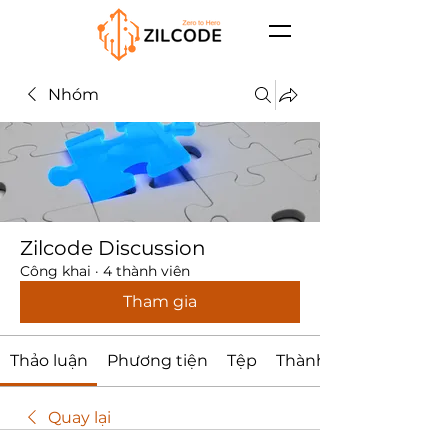
Nhóm
Zilcode Discussion
Công khai
·
4 thành viên
Tham gia
Thảo luận
Phương tiện
Tệp
Thành viên
Quay lại