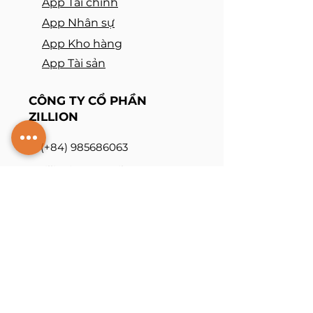
App Tài chính
App Nhân sự
App Kho hàng
App Tài sản
CÔNG TY CỔ PHẦN
ZILLION
(+
84
) 98
5686063
zillionjsc@gmail
.com
N
o
. 3/20 Nguy Nhu Kon Tum Str
.
,
Thanh Xuan, Hanoi, Vietnam
Giấy phép do Sở KH&ĐT tp Hà
Nội cấp ĐKKD số:
0110371790
,
ngày 31/05/2023