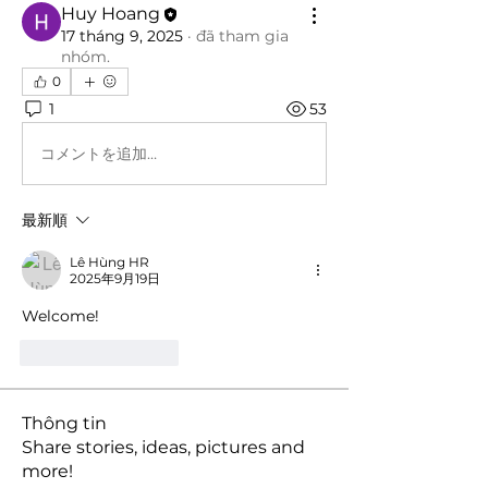
Huy Hoang
17 tháng 9, 2025
·
đã tham gia
nhóm.
0
1
53
コメントを追加…
最新順
Lê Hùng HR
2025年9月19日
Welcome!
いいね！
返信
Thông tin
Share stories, ideas, pictures and
more!