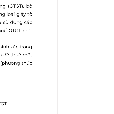
g (GTGT), bộ 
 loại giấy tờ 
 sử dụng các 
thuế GTGT một 
ính xác trong 
n đề thuế một 
 (phương thức 
TGT