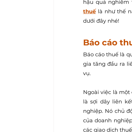
hậu quả nghiêm t
thuế
là như thế n
dưới đây nhé!
Báo cáo thu
Báo cáo thuế là quá
gia tăng đầu ra l
vụ.
Ngoài việc là một 
là sợi dây liên k
nghiệp. Nó chủ độ
của doanh nghiệp,
các giao dịch thuế