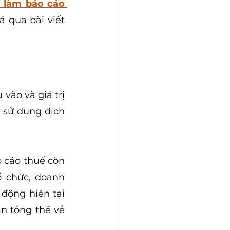
 làm báo cáo 
 qua bài viết 
vào và giá trị 
 sử dụng dịch 
 cáo thuế còn 
ổ chức, doanh 
động hiện tại 
n tổng thể về 