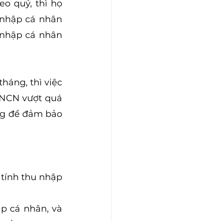
o quý, thì họ 
 nhập cá nhân 
 nhập cá nhân 
áng, thì việc 
TNCN vượt quá 
ng để đảm bảo 
tính thu nhập 
 cá nhân, và 