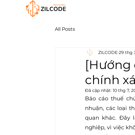
All Posts
ZILCODE
29 thg 
[Hướng 
chính x
Đã cập nhật:
10 thg 7, 2
Báo cáo thuế chứ
nhuận, các loại t
quan khác. Đây l
nghiệp, vì việc k