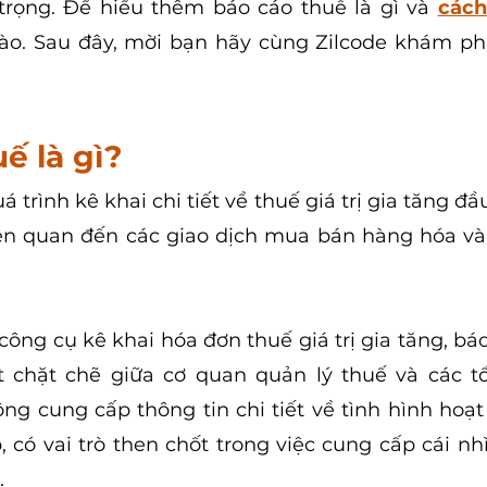
rọng. Để hiểu thêm báo cáo thuế là gì và
cách
ào. Sau đây, mời bạn hãy cùng Zilcode khám phá
ế là gì?
 trình kê khai chi tiết về thuế giá trị gia tăng đầu 
iên quan đến các giao dịch mua bán hàng hóa và
công cụ kê khai hóa đơn thuế giá trị gia tăng, báo
ết chặt chẽ giữa cơ quan quản lý thuế và các t
ng cung cấp thông tin chi tiết về tình hình hoạt 
 có vai trò then chốt trong việc cung cấp cái nhì
. 