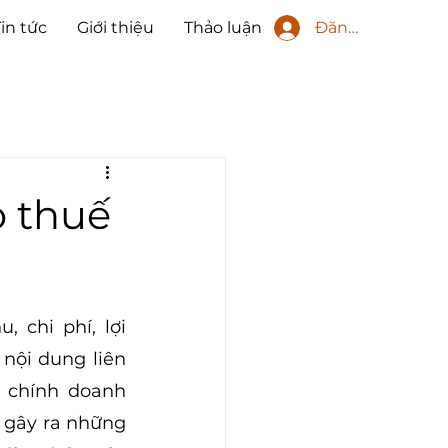
Đăng nhập
Tin tức
Giới thiệu
Thảo luận
o thuế
chi phí, lợi 
nội dung liên 
 chính doanh 
 gây ra những 