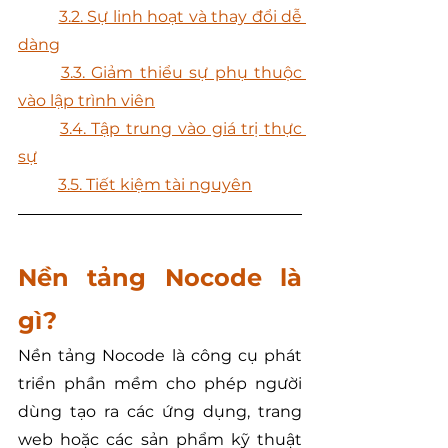
	3.2. Sự linh hoạt và thay đổi dễ 
dàng
	3.3. Giảm thiểu sự phụ thuộc 
vào lập trình viên
	3.4. Tập trung vào giá trị thực 
sự
	3.5. Tiết kiệm tài nguyên
Nền tảng Nocode là 
gì?
Nền tảng Nocode là công cụ phát 
triển phần mềm cho phép người 
dùng tạo ra các ứng dụng, trang 
web hoặc các sản phẩm kỹ thuật 