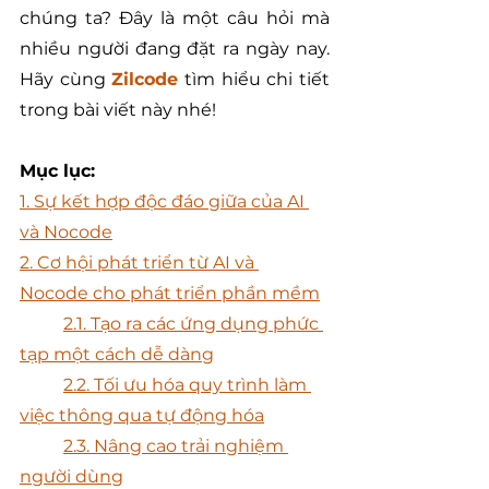
chúng ta? Đây là một câu hỏi mà 
nhiều người đang đặt ra ngày nay. 
Hãy cùng 
Zilcode
 tìm hiểu chi tiết 
trong bài viết này nhé!
Mục lục:
1. Sự kết hợp độc đáo giữa của AI 
và Nocode	
2. Cơ hội phát triển từ AI và 
Nocode cho phát triển phần mềm	
	2.1. Tạo ra các ứng dụng phức 
tạp một cách dễ dàng	
	2.2. Tối ưu hóa quy trình làm 
việc thông qua tự động hóa	
	2.3. Nâng cao trải nghiệm 
người dùng	