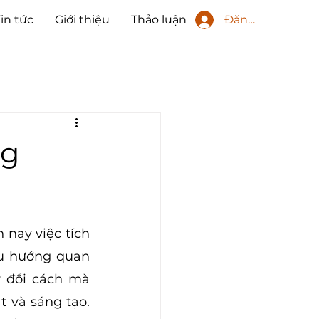
Đăng nhập
Tin tức
Giới thiệu
Thảo luận
ng
nay việc tích 
u hướng quan 
 đổi cách mà 
 và sáng tạo. 