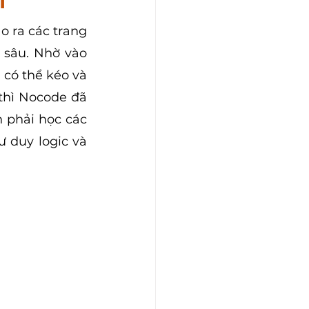
T
 ra các trang 
sâu. Nhờ vào 
có thể kéo và 
thì Nocode đã 
 phải học các 
 duy logic và 