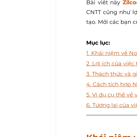
Bài viết này 
Zilc
CNTT cũng như lợi
tạo. Mời các bạn c
Mục lục:
1. Khái niệm về No
2. Lợi ích của việ
3. Thách thức và 
4
. Cách tích hợp 
5
. Ví dụ cụ thể về
6
. Tương lai của 