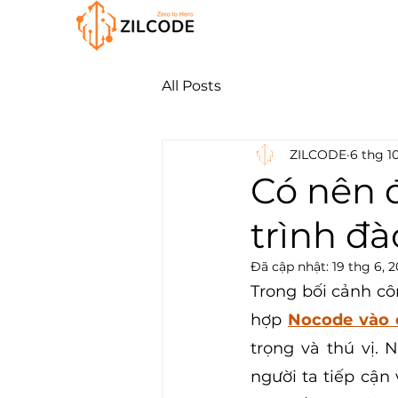
All Posts
ZILCODE
6 thg 1
Có nên 
trình đ
Đã cập nhật:
19 thg 6, 
Trong bối cảnh cô
hợp 
Nocode vào 
trọng và thú vị. 
người ta tiếp cận