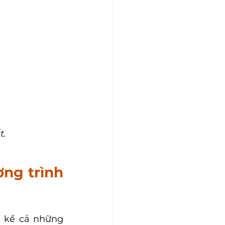
t.
ng trình 
 kể cả những 