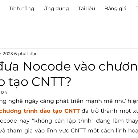
Tính năng
Ứng dụng
Tài liệu
Bảng giá
0, 2023
6 phút đọc
đưa Nocode vào chươ
ào tạo CNTT?
2024
ng nghệ ngày càng phát triển mạnh mẽ như hiện 
chương trình đào tạo CNTT
 đã trở thành một x
Nocode hay "không cần lập trình" đang làm thay
 và tham gia vào lĩnh vực CNTT một cách linh hoạt