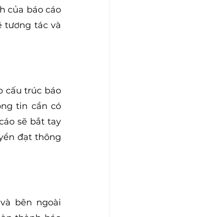
h của báo cáo 
 tương tác và 
 cấu trúc báo 
g tin cần có 
áo sẽ bắt tay 
yền đạt thông 
và bên ngoài 