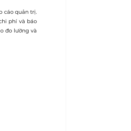
o cáo quản trị. 
hi phí và báo 
o đo lường và 
.