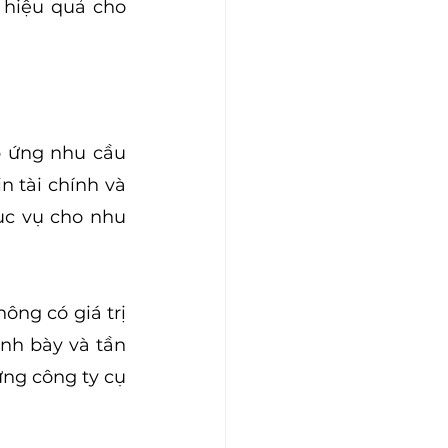
hiệu quả cho 
p ứng nhu cầu 
 tài chính và 
ục vụ cho nhu 
ng có giá trị 
nh bày và tần 
ng công ty cụ 