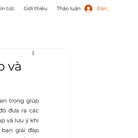
Đăng nhập
Tin tức
Giới thiệu
Thảo luận
p và
an trọng giúp 
ó đưa ra các 
 và lưu ý khi 
 bạn giải đáp 