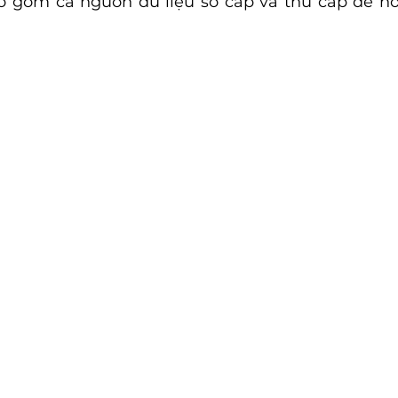
o gồm cả nguồn dữ liệu sơ cấp và thứ cấp để ho