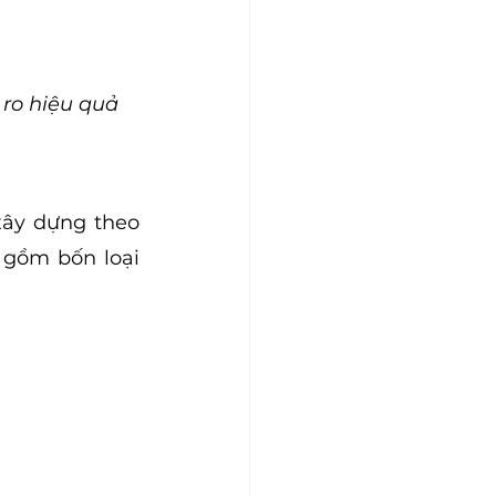
ị
 ro hiệu quả
ây dựng theo 
gồm bốn loại 