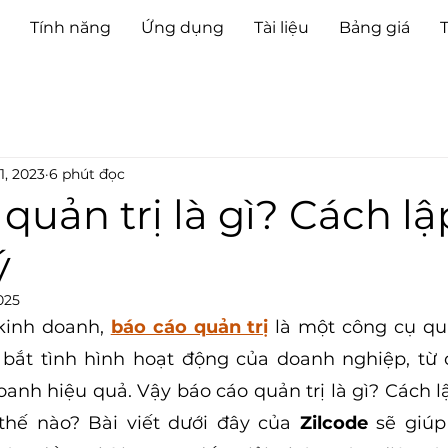
Tính năng
Ứng dụng
Tài liệu
Bảng giá
1, 2023
6 phút đọc
quản trị là gì? Cách lậ
ý
025
kinh doanh, 
báo cáo quản trị
là một công cụ qu
bắt tình hình hoạt động của doanh nghiệp, từ đ
anh hiệu quả. Vậy báo cáo quản trị là gì? Cách lập
thế nào? Bài viết dưới đây của 
Zilcode
 sẽ giúp