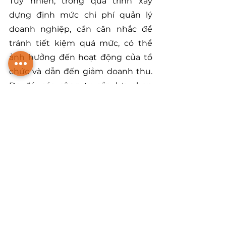
Tuy nhiên, trong quá trình xây 
dựng định mức chi phí quản lý 
doanh nghiệp, cần cân nhắc để 
tránh tiết kiệm quá mức, có thể 
ảnh hưởng đến hoạt động của tổ 
chức và dẫn đến giảm doanh thu. 
Do đó, các công ty cần lựa chọn 
cách tiêu dùng hợp lý hoặc tập 
trung vào việc tiết kiệm một cách 
thông minh.
Bài viết trên đã cung cấp thông tin 
chi tiết về bản chất của quản lý chi 
phí trong doanh nghiệp cũng như 
các phương pháp hiệu quả, giúp 
lãnh đạo doanh nghiệp có sự chủ 
động hơn trong việc quản lý chi 