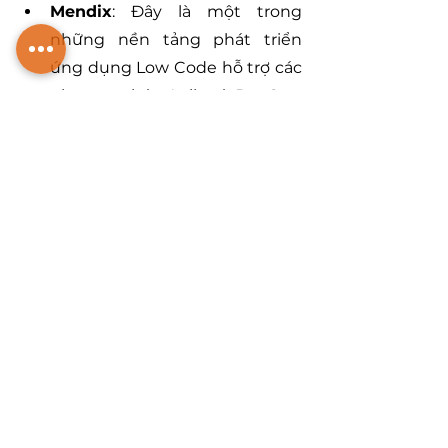
Mendix
: Đây là một trong 
những nền tảng phát triển 
ứng dụng Low Code hỗ trợ các 
phương pháp Agile và DevOps, 
mở rộng thêm bằng cách tích 
hợp bên liên quan kinh doanh 
vào quá trình phát triển thực 
tế của ứng dụng. 
OutSystems
: Mang đến cho 
người dùng khả năng phát 
triển các ứng dụng đa nền 
tảng một cách thuận lợi, cũng 
như tích hợp các ứng dụng trò 
chuyện và AR/VR.
Salesforce
: Được ứng dụng 
phổ biến trong nhiều lĩnh vực 