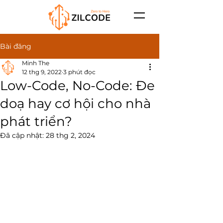
Bài đăng
Minh The
12 thg 9, 2022
3 phút đọc
Low-Code, No-Code: Đe
doạ hay cơ hội cho nhà
phát triển?
Đã cập nhật:
28 thg 2, 2024