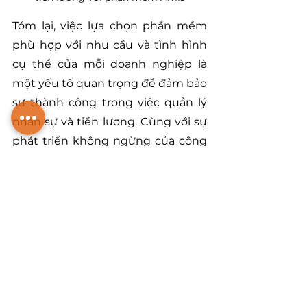
Tóm lại, việc lựa chọn phần mềm 
phù hợp với nhu cầu và tình hình 
cụ thể của mỗi doanh nghiệp là 
một yếu tố quan trọng để đảm bảo 
sự thành công trong việc quản lý 
nhân sự và tiền lương. Cùng với sự 
phát triển không ngừng của công 
nghệ, chúng ta có cơ hội tận dụng 
những giải pháp tiên tiến này để 
tạo nên môi trường làm việc hiện 
đại, linh hoạt và năng động.
Hy vọng rằng, qua bài viết này 
ZILCODE
 đã giúp bạn lựa chọn 
được 
phần mềm quản lý nhân sự 