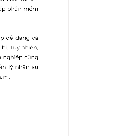
ấp phần mềm 
p dễ dàng và 
ị. Tuy nhiên, 
 nghiệp cũng 
n lý nhân sự 
Nam.