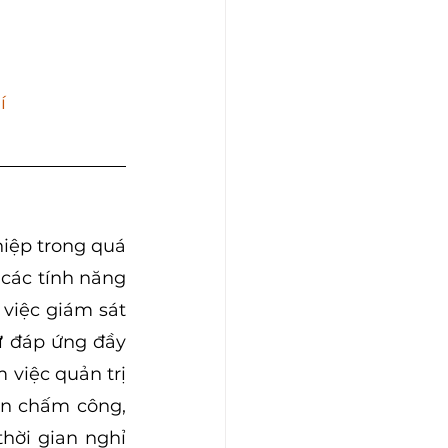
í
iệp trong quá 
các tính năng 
iệc giám sát 
ự
 đáp ứng đầy 
việc quản trị 
in chấm công, 
hời gian nghỉ 