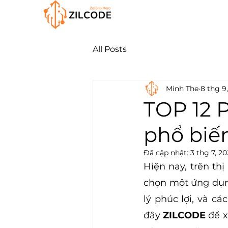
All Posts
Minh The
8 thg 9
TOP 12 
phổ biến
Đã cập nhật:
3 thg 7, 2
Hiện nay, trên thị
chọn một ứng dụng
lý phúc lợi, và c
đây 
ZILCODE
 đề 