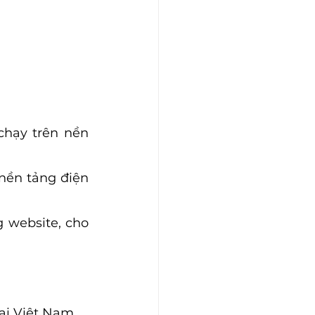
hạy trên nền 
nền tảng điện 
website, cho 
i Việt Nam.