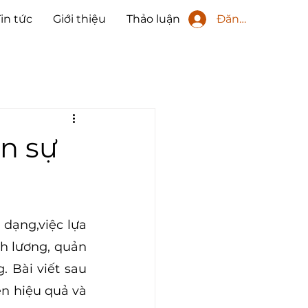
Đăng nhập
Tin tức
Giới thiệu
Thảo luận
n sự
 dạng,việc lựa 
h lương, quản 
 Bài viết sau 
n hiệu quả và 